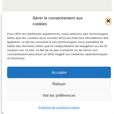
Gérer le consentement aux
cookies
La qualité des prestations
graphiques. Les délais de
Pour offrir les meilleures expériences, nous utilisons des technologies
telles que les cookies pour stocker et/ou accéder aux informations des
réalisation et la réactivité dans
appareils. Le fait de consentir à ces technologies nous permettra de
traiter des données telles que le comportement de navigation ou les ID
les demandes de
uniques sur ce site. Le fait de ne pas consentir ou de retirer son
consentement peut avoir un effet négatif sur certaines caractéristiques
modifications et le traitement
et fonctions.
des urgences. L’adaptabilité et
la souplesse de l’équipe. La
Accepter
créativité et la pertinence des
Refuser
propositions présentées […].
L’excellente compréhension de
Voir les préférences
nos spécificités, contraintes et
des particularités de notre
Politique de cookies
Cookies