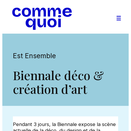
Aller
au
contenu
Est Ensemble
Biennale déco &
création d’art
Pendant 3 jours, la Biennale expose la scène
actuelle de la déco, du design et de la